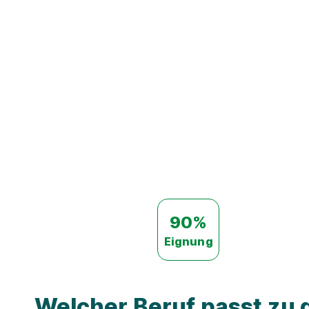
90%
Eignung
Welcher Beruf passt zu d