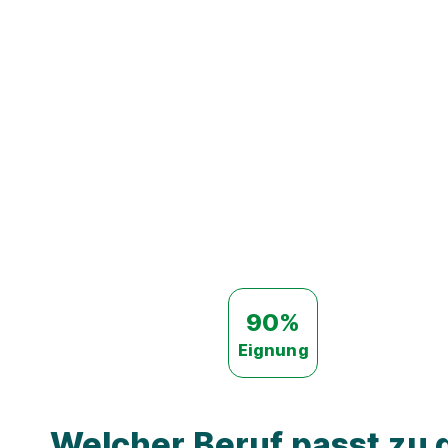
90%
Eignung
Welcher Beruf passt zu d