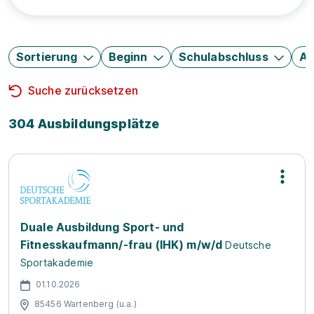
Sortierung
Beginn
Schulabschluss
Au
Suche zurücksetzen
304 Ausbildungsplätze
Duale Ausbildung Sport- und
Fitnesskaufmann/-frau (IHK) m/w/d
Deutsche
Sportakademie
01.10.2026
85456 Wartenberg (u.a.)