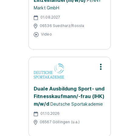
Einzelhandel (m/w/d)
PENNY
Markt GmbH
01.08.2027
06536 Suedharz/Rossla
Video
Duale Ausbildung Sport- und
Fitnesskaufmann/-frau (IHK)
m/w/d
Deutsche Sportakademie
01.10.2026
06567 Göllingen (u.a.)