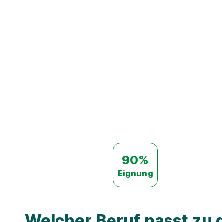
90%
Eignung
Welcher Beruf passt zu d