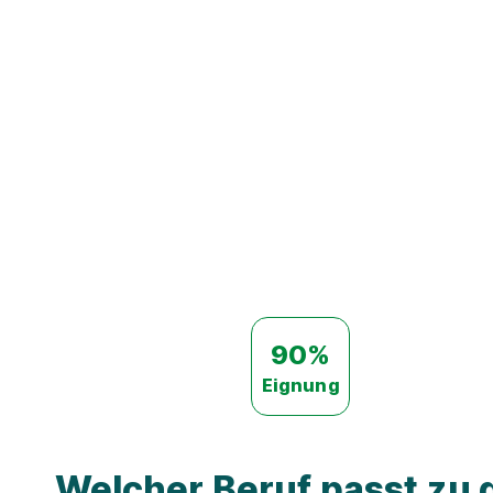
90%
Eignung
Welcher Beruf passt zu d