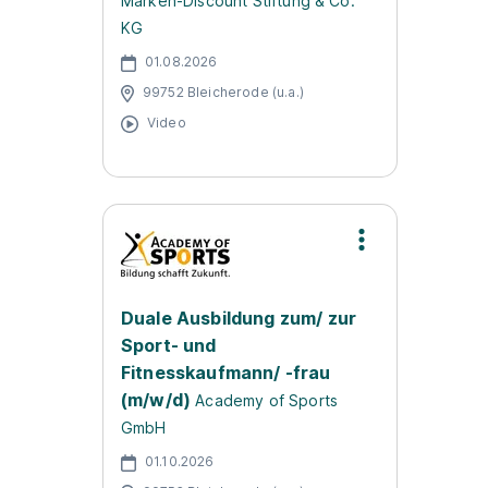
Marken-Discount Stiftung & Co.
KG
01.08.2026
99752 Bleicherode (u.a.)
Video
Duale Ausbildung zum/ zur
Sport- und
Fitnesskaufmann/ -frau
(m/w/d)
Academy of Sports
GmbH
01.10.2026