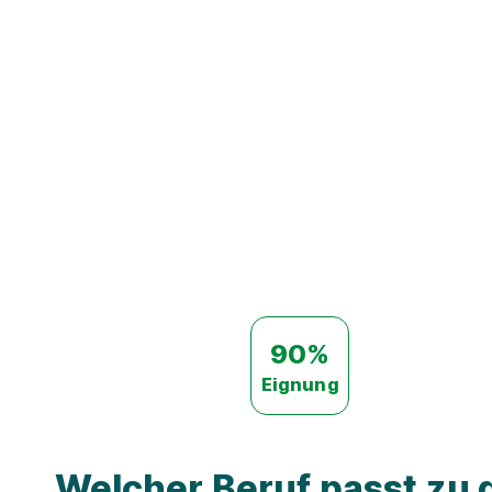
90%
Eignung
Welcher Beruf passt zu d