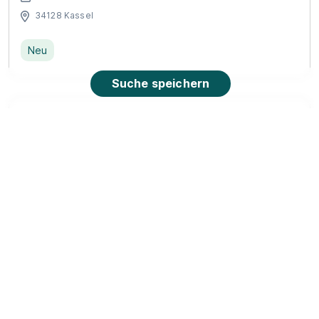
34128 Kassel
Neu
Suche speichern
Ausbildung Bankkaufmann (w|m|d)
Vollzeit/Teilzeit – Kassel (01.08.2027)
TARGOBANK
01.08.2027
34117 Kassel
Video
Neu