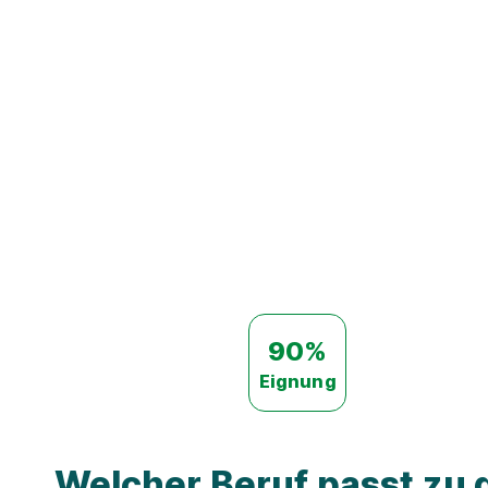
90%
Eignung
Welcher Beruf passt zu d