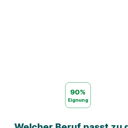
90%
Eignung
Welcher Beruf passt zu d