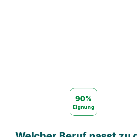
90%
Eignung
Welcher Beruf passt zu d