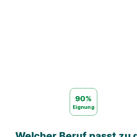
90%
Eignung
Welcher Beruf passt zu d