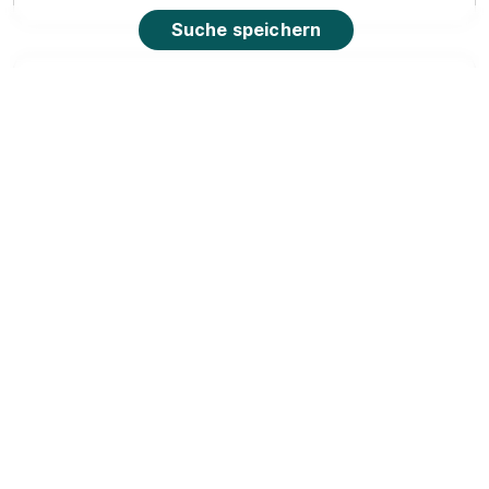
Suche speichern
Ausbildung Kaufmann/ -frau Einzelhandel
Norma
Lebensmittelfilialbetrieb Stiftung & Co. KG
01.08.2026
93326 Abensberg
1.350 - 1.550 € pro Monat
90%
Eignung