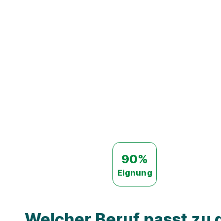
90%
Eignung
Welcher Beruf passt zu d