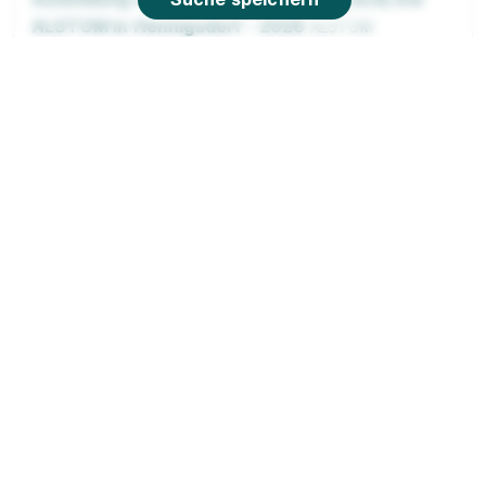
ALSTOM in Hennigsdorf - 2026
ALSTOM
Transportation Germany GmbH
01.09.2026
16761 Hennigsdorf
1.272 - 1.402 € pro Monat
90%
Eignung
Du bist noch unentschlossen?
Geh auf Nummer sicher mit unserem Berufswahltest.
Eignung checken und passende Stelle finden.