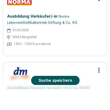
Ausbildung Verkäufer/-in
Norma
Lebensmittelfilialbetrieb Stiftung & Co. KG
01.08.2026
16562 Bergfelde
1.350 - 1.550 € pro Monat
Suche speichern
Ausbildung Drogist (w/m/d) 2027 in 16761
Hennigsdorf
dm-drogerie markt GmbH + Co. KG
01.08.2027
16761 Hennigsdorf