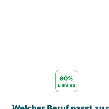
90%
Eignung
Welcher Beruf passt zu d