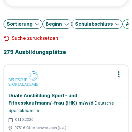
Sortierung
Beginn
Schulabschluss
Au
Suche zurücksetzen
275 Ausbildungsplätze
Duale Ausbildung Sport- und
Fitnesskaufmann/-frau (IHK) m/w/d
Deutsche
Sportakademie
01.10.2026
97516 Oberschwarzach (u.a.)