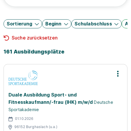
Sortierung
Beginn
Schulabschluss
Au
Suche zurücksetzen
161 Ausbildungsplätze
Duale Ausbildung Sport- und
Fitnesskaufmann/-frau (IHK) m/w/d
Deutsche
Sportakademie
01.10.2026
96152 Burghaslach (u.a.)