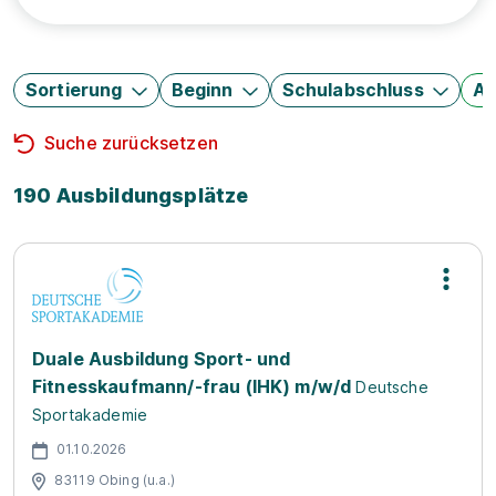
Sortierung
Beginn
Schulabschluss
Au
Suche zurücksetzen
190 Ausbildungsplätze
Duale Ausbildung Sport- und
Fitnesskaufmann/-frau (IHK) m/w/d
Deutsche
Sportakademie
01.10.2026
83119 Obing (u.a.)