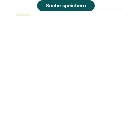
Suche speichern
Ausbildung zum Verkäufer (m/w/d) - 2026
EDEKA Foodservice Stiftung & Co. KG
01.08.2026
92637 Weiden
90%
Eignung
Du bist noch unentschlossen?