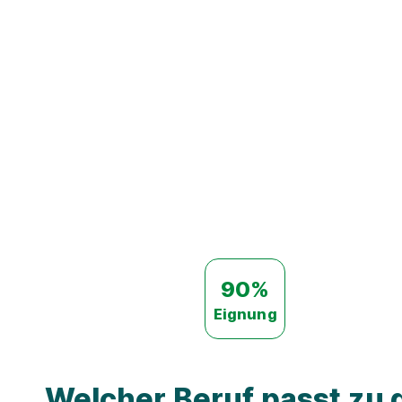
90%
Eignung
Welcher Beruf passt zu d