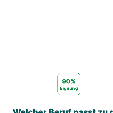
90%
Eignung
Welcher Beruf passt zu d