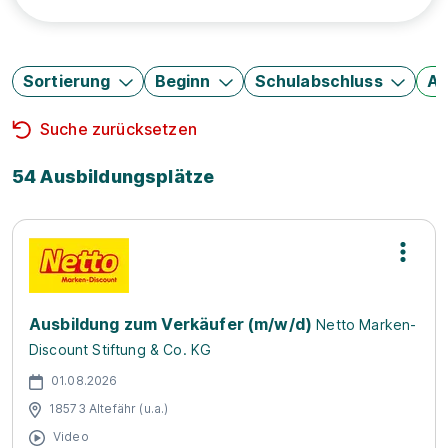
Sortierung
Beginn
Schulabschluss
Au
Suche zurücksetzen
54 Ausbildungsplätze
Ausbildung zum Verkäufer (m/w/d)
Netto Marken-
Discount Stiftung & Co. KG
01.08.2026
18573 Altefähr (u.a.)
Video