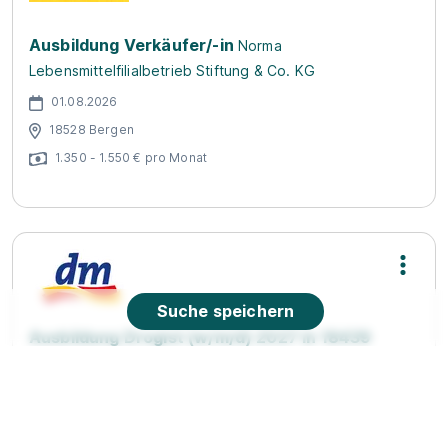
Ausbildung Verkäufer/-in
Norma
Lebensmittelfilialbetrieb Stiftung & Co. KG
01.08.2026
18528 Bergen
1.350 - 1.550 € pro Monat
Suche speichern
Ausbildung Drogist (w/m/d) 2027 in 18439
Stralsund
dm-drogerie markt GmbH + Co. KG
01.08.2027
18439 Stralsund