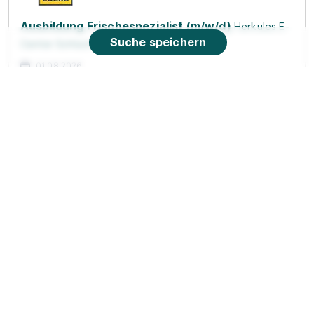
Ausbildung Frischespezialist (m/w/d)
Herkules E-
Suche speichern
Center Schlüchtern
01.08.2026
36381 Schlüchtern
90%
Eignung
Du bist noch unentschlossen?
Geh auf Nummer sicher mit unserem Berufswahltest.
Eignung checken und passende Stelle finden.
Mehr erfahren