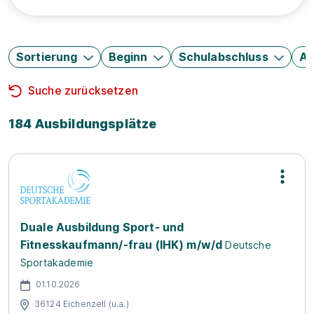
Sortierung
Beginn
Schulabschluss
Au
Suche zurücksetzen
184 Ausbildungsplätze
Duale Ausbildung Sport- und
Fitnesskaufmann/-frau (IHK) m/w/d
Deutsche
Sportakademie
01.10.2026
36124 Eichenzell (u.a.)