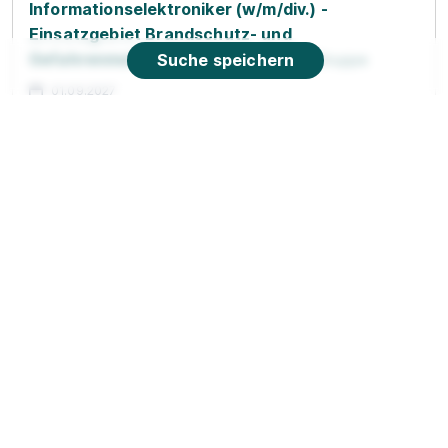
Informationselektroniker (w/m/div.) -
Einsatzgebiet Brandschutz- und
Gefahrenmeldeanlagen 2027
Suche speichern
Bosch Gruppe
01.09.2027
36037 Fulda
90%
Eignung
Du bist noch unentschlossen?
Geh auf Nummer sicher mit unserem Berufswahltest.
Eignung checken und passende Stelle finden.
Mehr erfahren