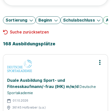
Sortierung
Beginn
Schulabschluss
Au
Suche zurücksetzen
168 Ausbildungsplätze
Duale Ausbildung Sport- und
Fitnesskaufmann/-frau (IHK) m/w/d
Deutsche
Sportakademie
01.10.2026
36145 Hofbieber (u.a.)