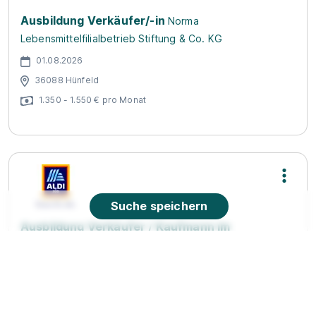
Ausbildung Verkäufer/-in
Norma
Lebensmittelfilialbetrieb Stiftung & Co. KG
01.08.2026
36088 Hünfeld
1.350 - 1.550 € pro Monat
Suche speichern
Ausbildung Verkäufer / Kaufmann im
Einzelhandel 2026 (m/w/d)
ALDI SÜD
01.08.2026
36093 Künzell