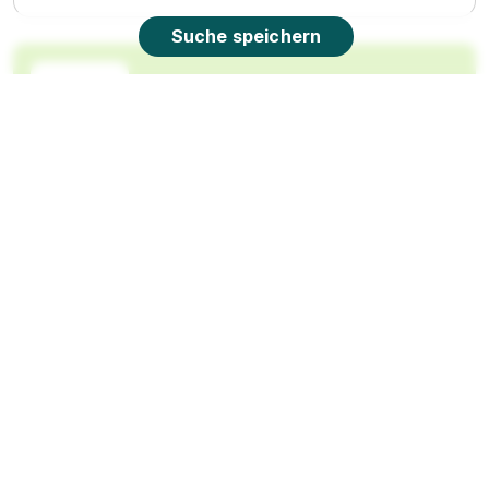
Suche speichern
90%
Eignung
Du bist noch unentschlossen?
Geh auf Nummer sicher mit unserem Berufswahltest.
Eignung checken und passende Stelle finden.
Mehr erfahren
Ausbildung Kaufmann im Einzelhandel 08.2026