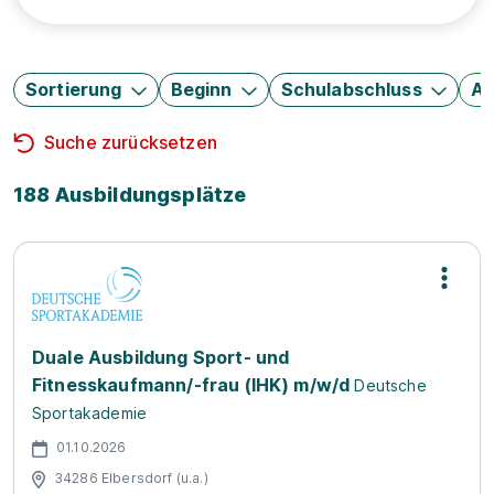
Sortierung
Beginn
Schulabschluss
Au
Suche zurücksetzen
188 Ausbildungsplätze
Duale Ausbildung Sport- und
Fitnesskaufmann/-frau (IHK) m/w/d
Deutsche
Sportakademie
01.10.2026
34286 Elbersdorf (u.a.)