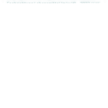
Fachrichtung Lebensmittel (m/w/d) - 2027
REWE
Markt GmbH
01.08.2027
34253 Lohfelden
Video
Neu
90%
Eignung
Du bist noch unentschlossen?
Geh auf Nummer sicher mit unserem Berufswahltest.
Eignung checken und passende Stelle finden.