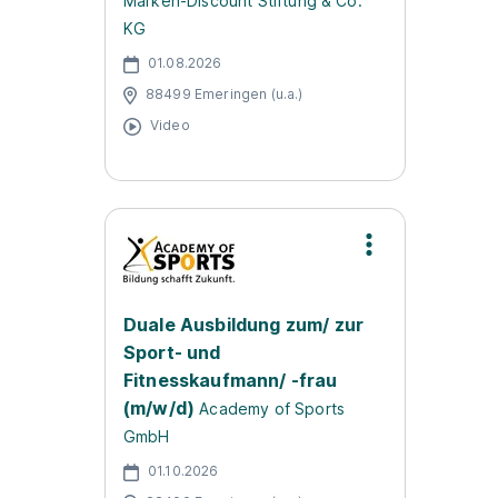
Marken-Discount Stiftung & Co.
KG
01.08.2026
88499 Emeringen (u.a.)
Video
Duale Ausbildung zum/ zur
Sport- und
Fitnesskaufmann/ -frau
(m/w/d)
Academy of Sports
GmbH
01.10.2026