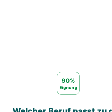
90%
Eignung
Welcher Beruf passt zu d