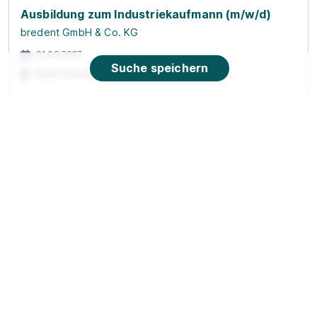
Ausbildung zum Industriekaufmann (m/w/d)
bredent GmbH & Co. KG
01.09.2027
Suche speichern
89250 Senden
90%
Eignung
Du bist noch unentschlossen?
Geh auf Nummer sicher mit unserem Berufswahltest.
Eignung checken und passende Stelle finden.
Mehr erfahren