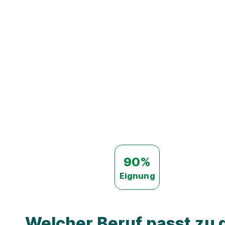
90%
Eignung
Welcher Beruf passt zu d