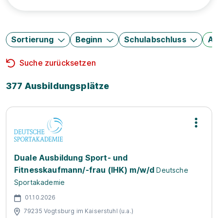
Sortierung
Beginn
Schulabschluss
Au
Suche zurücksetzen
377 Ausbildungsplätze
Duale Ausbildung Sport- und
Fitnesskaufmann/-frau (IHK) m/w/d
Deutsche
Sportakademie
01.10.2026
79235 Vogtsburg im Kaiserstuhl (u.a.)