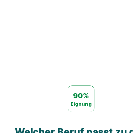
90%
Eignung
Welcher Beruf passt zu d