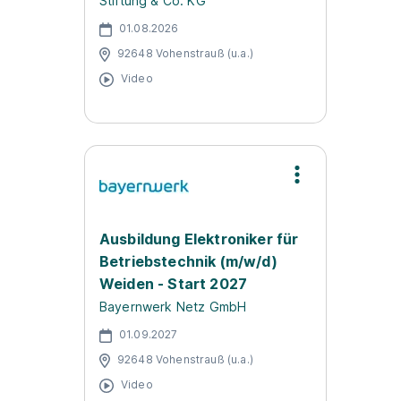
Stiftung & Co. KG
01.08.2026
92648 Vohenstrauß (u.a.)
Video
Ausbildung Elektroniker für
Betriebstechnik (m/w/d)
Weiden - Start 2027
Bayernwerk Netz GmbH
01.09.2027
92648 Vohenstrauß (u.a.)
Video