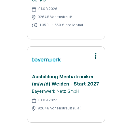
01.08.2026
92648 Vohenstrauß
1.350 - 1.550 € pro Monat
Ausbildung Mechatroniker
(m/w/d) Weiden - Start 2027
Bayernwerk Netz GmbH
01.09.2027
92648 Vohenstrauß (u.a.)