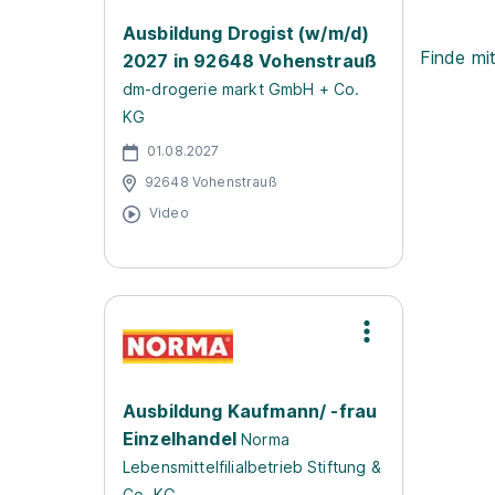
Ausbildung Drogist (w/m/d)
Finde mi
2027 in 92648 Vohenstrauß
dm-drogerie markt GmbH + Co.
KG
01.08.2027
92648 Vohenstrauß
Video
Ausbildung Kaufmann/ -frau
Einzelhandel
Norma
Lebensmittelfilialbetrieb Stiftung &
Co. KG