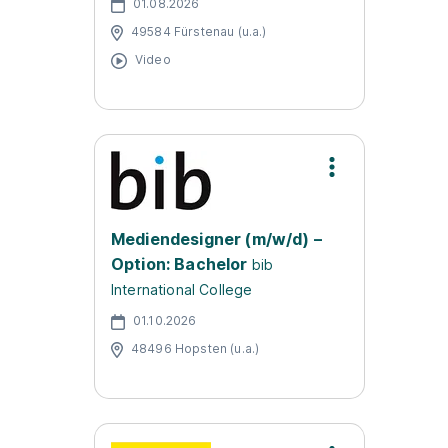
01.08.2026
49584 Fürstenau (u.a.)
Video
Mediendesigner (m/w/d) –
Option: Bachelor
bib
International College
01.10.2026
48496 Hopsten (u.a.)