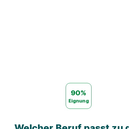
90%
Eignung
Welcher Beruf passt zu d