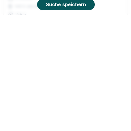
Suche speichern
14913 Jüterbog
Video
Neu
90%
Eignung
Du bist noch unentschlossen?
Geh auf Nummer sicher mit unserem Berufswahltest.
Eignung checken und passende Stelle finden.
Mehr erfahren