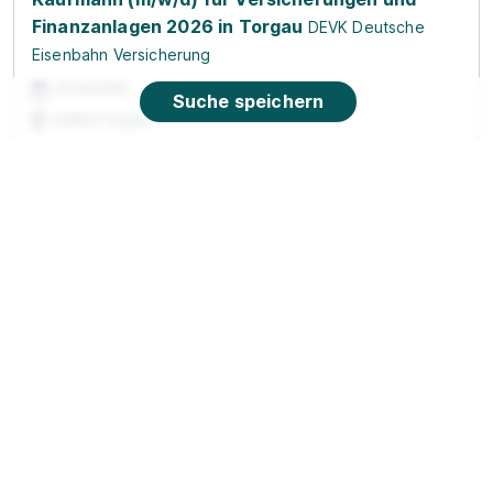
Finanzanlagen 2026 in Torgau
DEVK Deutsche
Eisenbahn Versicherung
01.08.2026
Suche speichern
04860 Torgau
Kaufmann für Groß- und
Außenhandelsmanagement (m/w/d)
REISSER
Haustechnik GmbH
01.08.2027
06886 Lutherstadt Wittenberg
1.164 - 1.276 € pro Monat