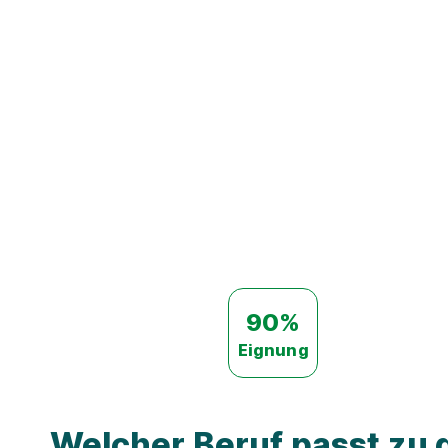
90%
Eignung
Welcher Beruf passt zu d