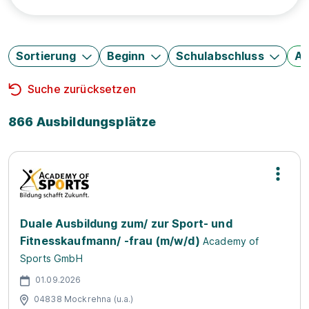
Sortierung
Beginn
Schulabschluss
Au
Suche zurücksetzen
866 Ausbildungsplätze
Duale Ausbildung zum/ zur Sport- und
Fitnesskaufmann/ -frau (m/w/d)
Academy of
Sports GmbH
01.09.2026
04838 Mockrehna (u.a.)