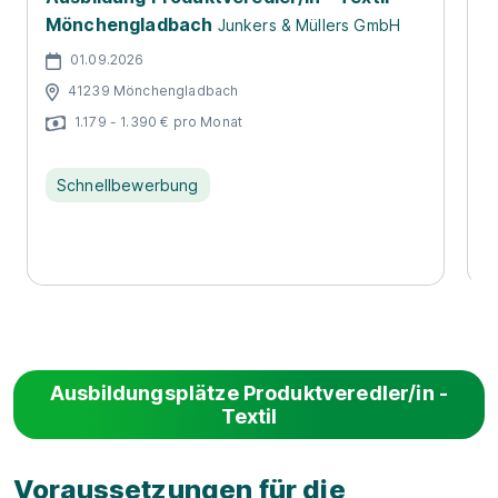
Mönchengladbach
A
Junkers & Müllers GmbH
T
01.09.2026
Z
41239 Mönchengladbach
1.179 - 1.390 € pro Monat
Schnellbewerbung
Ausbildungsplätze Produktveredler/in -
Textil
Voraussetzungen für die