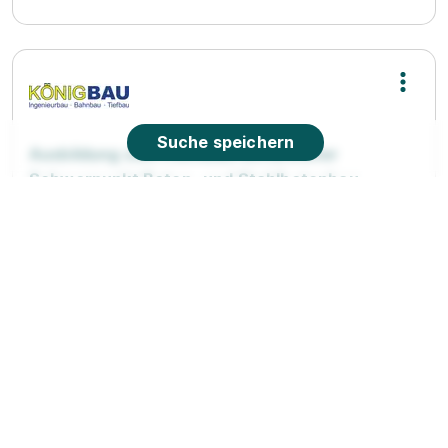
Suche speichern
Ausbildung zum Hochbaufacharbeiter
Schwerpunkt Beton- und Stahlbetonbau
(M/W/D)
KÖNIGBAU GmbH
01.08.2026
01723
Video
1.122 - 1.610 € pro Monat
90%