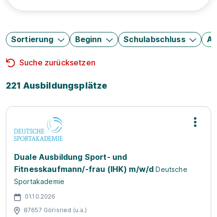
Sortierung
Beginn
Schulabschluss
Au
Suche zurücksetzen
221 Ausbildungsplätze
Duale Ausbildung Sport- und
Fitnesskaufmann/-frau (IHK) m/w/d
Deutsche
Sportakademie
01.10.2026
87657 Görisried (u.a.)