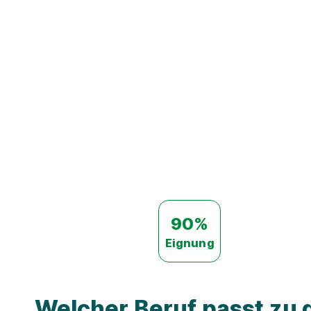
90%
Eignung
Welcher Beruf passt zu d