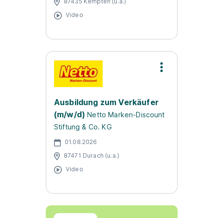
87435 Kempten (u.a.)
Video
Ausbildung zum Verkäufer
(m/w/d)
Netto Marken-Discount
Stiftung & Co. KG
01.08.2026
87471 Durach (u.a.)
Video