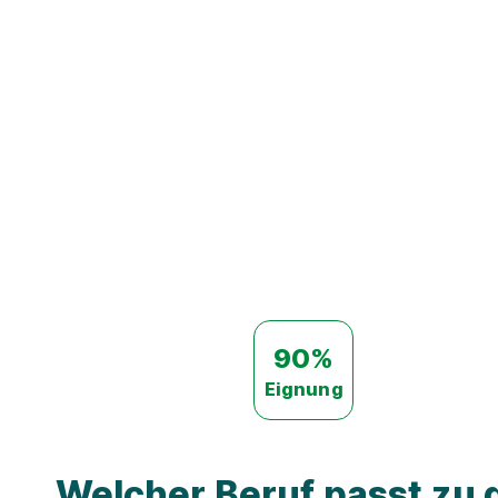
90%
Eignung
Welcher Beruf passt zu d