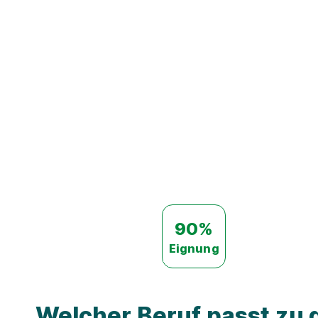
90%
Eignung
Welcher Beruf passt zu d