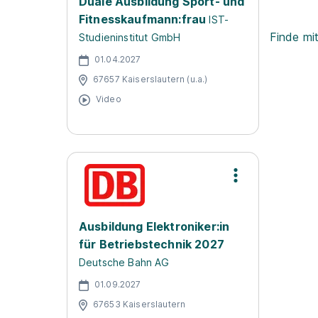
Duale Ausbildung Sport- und
Fitnesskaufmann:frau
IST-
Finde mi
Studieninstitut GmbH
01.04.2027
67657 Kaiserslautern (u.a.)
Video
Ausbildung Elektroniker:in
für Betriebstechnik 2027
Deutsche Bahn AG
01.09.2027
67653 Kaiserslautern