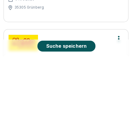
35305 Grünberg
Suche speichern
Ausbildung zum Kaufmann im Einzelhandel
(m/w/d)
Netto Marken-Discount Stiftung & Co. KG
01.08.2026
36358 Herbstein (u.a.)
Video
90%