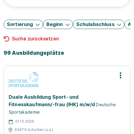
Sortierung
Beginn
Schulabschluss
Au
Suche zurücksetzen
99 Ausbildungsplätze
Duale Ausbildung Sport- und
Fitnesskaufmann/-frau (IHK) m/w/d
Deutsche
Sportakademie
01.10.2026
63679 Schotten (u.a.)