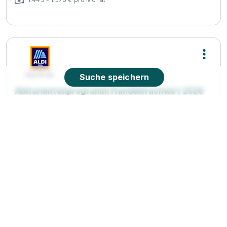
Suche speichern
Abiturientenprogramm Handelsfachwirt 2026
(m/w/d)
ALDI SÜD
01.08.2026
35423 Lich
90%
Eignung