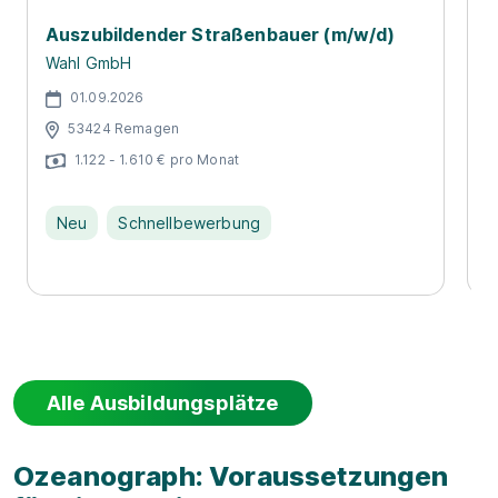
Auszubildender Straßenbauer (m/w/d)
A
Wahl GmbH
D
01.09.2026
53424 Remagen
1.122 - 1.610 € pro Monat
Neu
Schnellbewerbung
Alle Ausbildungsplätze
Ozeanograph: Voraussetzungen