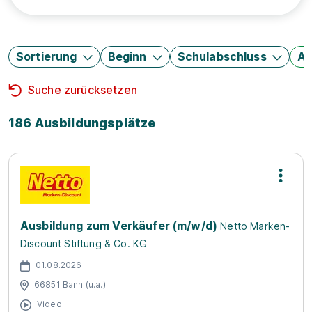
Sortierung
Beginn
Schulabschluss
Au
Suche zurücksetzen
186 Ausbildungsplätze
Ausbildung zum Verkäufer (m/w/d)
Netto Marken-
Discount Stiftung & Co. KG
01.08.2026
66851 Bann (u.a.)
Video