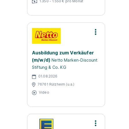
1.350 - 1.550 € pro Monat
Ausbildung zum Verkäufer
(m/w/d)
Netto Marken-Discount
Stiftung & Co. KG
01.08.2026
76761 Rülzheim (u.a.)
Video