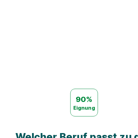
90%
Eignung
Welcher Beruf passt zu d