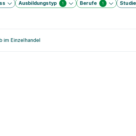
ss
Ausbildungstyp
Berufe
Studi
1
1
eb im Einzelhandel