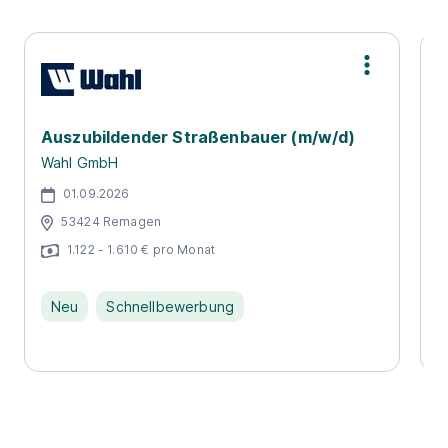
Auszubildender Straßenbauer (m/w/d)
T
R
Wahl GmbH
D
01.09.2026
53424 Remagen
1.122 - 1.610 € pro Monat
Neu
Schnellbewerbung